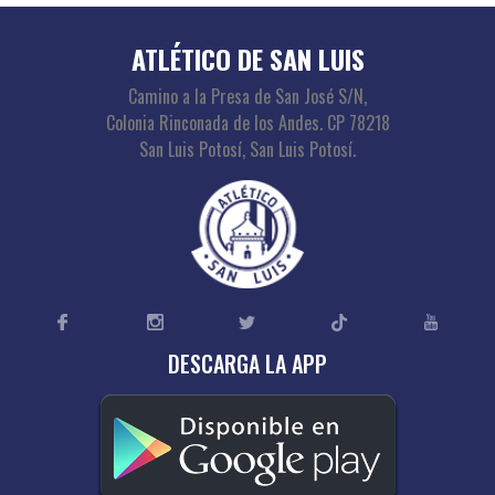
ATLÉTICO DE SAN LUIS
Camino a la Presa de San José S/N,
Colonia Rinconada de los Andes. CP 78218
San Luis Potosí, San Luis Potosí.
DESCARGA LA APP