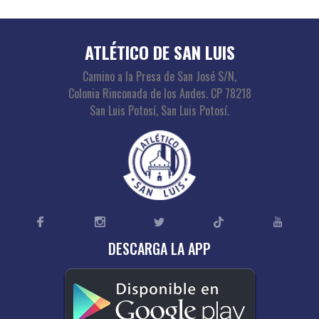
ATLÉTICO DE SAN LUIS
Camino a la Presa de San José S/N,
Colonia Rinconada de los Andes. CP 78218
San Luis Potosí, San Luis Potosí.
DESCARGA LA APP