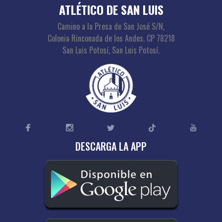
ATLÉTICO DE SAN LUIS
Camino a la Presa de San José S/N,
Colonia Rinconada de los Andes. CP 78218
San Luis Potosí, San Luis Potosí.
DESCARGA LA APP