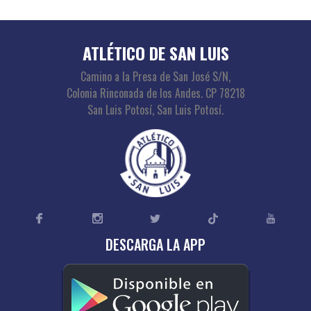
ATLÉTICO DE SAN LUIS
Camino a la Presa de San José S/N,
Colonia Rinconada de los Andes. CP 78218
San Luis Potosí, San Luis Potosí.
DESCARGA LA APP