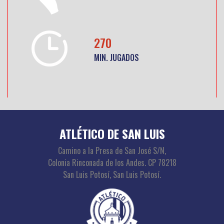
270
MIN. JUGADOS
ATLÉTICO DE SAN LUIS
Camino a la Presa de San José S/N,
Colonia Rinconada de los Andes. CP 78218
San Luis Potosí, San Luis Potosí.