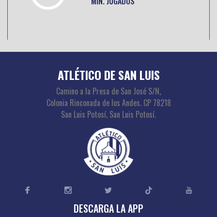
MIN. JUGADOS
ATLÉTICO DE SAN LUIS
Camino a la Presa de San José S/N,
Colonia Rinconada de los Andes. CP 78218
San Luis Potosí, San Luis Potosí.
DESCARGA LA APP