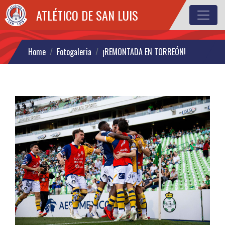
ATLÉTICO DE SAN LUIS
¡REMONTADA EN TORREÓN!
Home
Fotogaleria
¡REMONTADA EN TORREÓN!